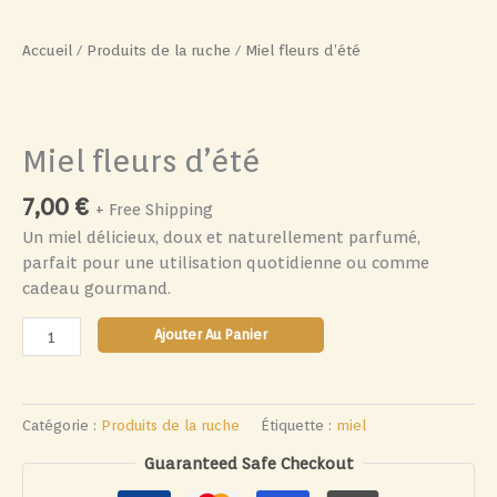
Accueil
/
Produits de la ruche
/ Miel fleurs d’été
Miel fleurs d’été
7,00
€
+ Free Shipping
Un miel délicieux, doux et naturellement parfumé,
parfait pour une utilisation quotidienne ou comme
cadeau gourmand.
quantité
Ajouter Au Panier
de
Miel
fleurs
Catégorie :
Produits de la ruche
Étiquette :
miel
d'été
Guaranteed Safe Checkout