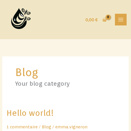
Aller
au
contenu
0,00
€
Blog
Your blog category
Hello world!
1 commentaire
/
Blog
/
emma.vigneron