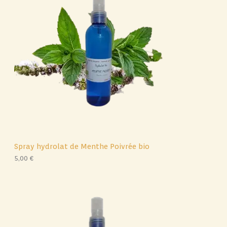
u
d
t
i
u
s
t
i
s
t
Spray hydrolat de Menthe Poivrée bio
5,00
€